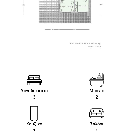
Υπνοδωμάτια
Μπάνιο
3
2
Κουζίνα
Σαλόνι
1
1