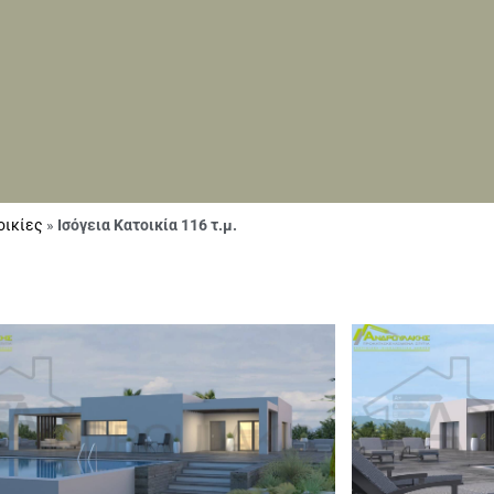
οικίες
»
Ισόγεια Κατοικία 116 τ.μ.