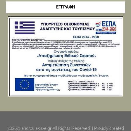
ΕΓΓΡΑΦΗ
2026© androulakis-e.gr All Rights Reserved. | Proudly created