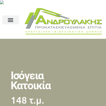
Ισόγεια
Κατοικία
148 τ.μ.