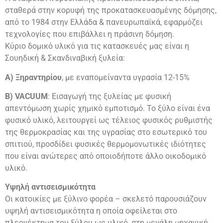
σταθερά στην κορυφή της προκατασκευασμένης δόμησης,
από το 1984 στην Ελλάδα & πανευρωπαϊκά, εφαρμόζει
τεχνολογίες που επιβάλλει η πράσινη δόμηση.
Κύριο δομικό υλικό για τις κατασκευές μας είναι η
Σουηδική & Σκανδιναβική ξυλεία:
Α) Ξηραντηρίου
, με εναπομείναντα υγρασία 12-15%
Β) VACUUM
: Εισαγωγή της ξυλείας με φυσική
απεντόμωση χωρίς χημικό εμποτισμό. Το ξύλο είναι ένα
φυσικό υλικό, λειτουργεί ως τέλειος φυσικός ρυθμιστής
της θερμοκρασίας και της υγρασίας στο εσωτερικό του
σπιτιού, προσδίδει φυσικές θερμομονωτικές ιδιότητες
που είναι ανώτερες από οποιοδήποτε άλλο οικοδομικό
υλικό.
Υψηλή αντισεισμικότητα
Οι κατοικίες με ξύλινο φορέα – σκελετό παρουσιάζουν
υψηλή αντισεισμικότητα η οποία οφείλεται στο
πλεονέκτημα του ξύλου ως υλικό, στη μεγάλη μηχανική