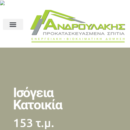
Ισόγεια
Κατοικία
153 τ.μ.