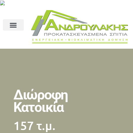
Διώροφη
Κατοικία
157 τ.μ.