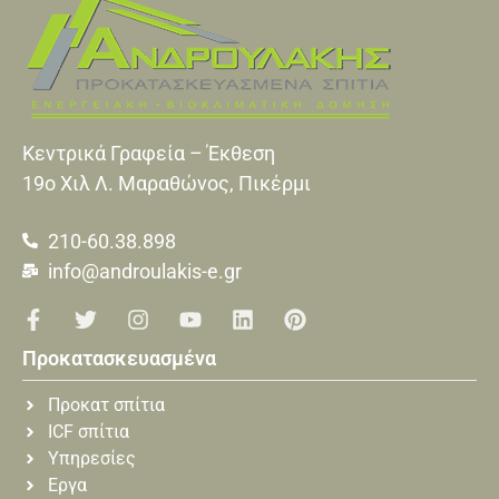
Κεντρικά Γραφεία – Έκθεση
19o Xιλ Λ. Μαραθώνος, Πικέρμι
210-60.38.898
info@androulakis-e.gr
Προκατασκευασμένα
Προκατ σπίτια
ICF σπίτια
Υπηρεσίες
Εργα