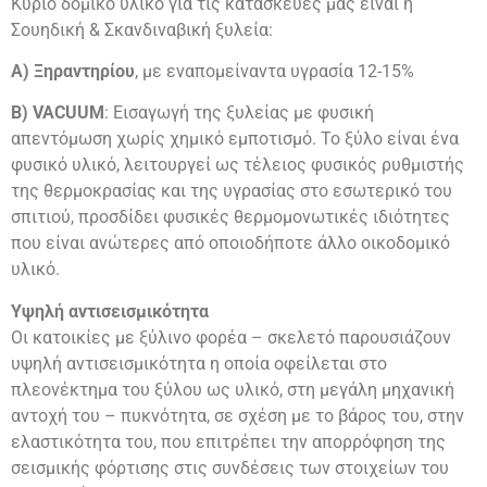
Κύριο δομικό υλικό για τις κατασκευές μας είναι η
Σουηδική & Σκανδιναβική ξυλεία:
Α) Ξηραντηρίου
, με εναπομείναντα υγρασία 12-15%
Β) VACUUM
: Εισαγωγή της ξυλείας με φυσική
απεντόμωση χωρίς χημικό εμποτισμό. Το ξύλο είναι ένα
φυσικό υλικό, λειτουργεί ως τέλειος φυσικός ρυθμιστής
της θερμοκρασίας και της υγρασίας στο εσωτερικό του
σπιτιού, προσδίδει φυσικές θερμομονωτικές ιδιότητες
που είναι ανώτερες από οποιοδήποτε άλλο οικοδομικό
υλικό.
Υψηλή αντισεισμικότητα
Οι κατοικίες με ξύλινο φορέα – σκελετό παρουσιάζουν
υψηλή αντισεισμικότητα η οποία οφείλεται στο
πλεονέκτημα του ξύλου ως υλικό, στη μεγάλη μηχανική
αντοχή του – πυκνότητα, σε σχέση με το βάρος του, στην
ελαστικότητα του, που επιτρέπει την απορρόφηση της
σεισμικής φόρτισης στις συνδέσεις των στοιχείων του