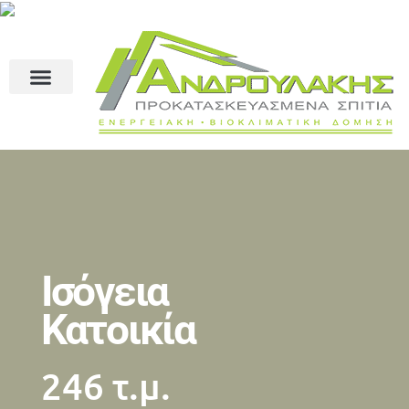
Ισόγεια
Κατοικία
246 τ.μ.