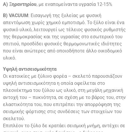
Α) Ξηραντηρίου
, με εναπομείναντα υγρασία 12-15%
Β) VACUUM
: Εισαγωγή της ξυλείας με φυσική
απεντόμωση χωρίς χημικό εμποτισμό. Το ξύλο είναι ένα
φυσικό υλικό, λειτουργεί ως τέλειος φυσικός ρυθμιστής
της θερμοκρασίας και της υγρασίας στο εσωτερικό του
σπιτιού, προσδίδει φυσικές θερμομονωτικές ιδιότητες
που είναι ανώτερες από οποιοδήποτε άλλο οικοδομικό
υλικό.
Υψηλή αντισεισμικότητα
Οι κατοικίες με ξύλινο φορέα – σκελετό παρουσιάζουν
υψηλή αντισεισμικότητα η οποία οφείλεται στο
πλεονέκτημα του ξύλου ως υλικό, στη μεγάλη μηχανική
αντοχή του – πυκνότητα, σε σχέση με το βάρος του, στην
ελαστικότητα του, που επιτρέπει την απορρόφηση της
σεισμικής φόρτισης στις συνδέσεις των στοιχείων του
σκελετού.
Επιπλέον το ξύλο δε κρατάει σεισμική μνήμη, αντέχει σε