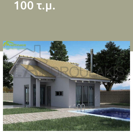
100 τ.μ.