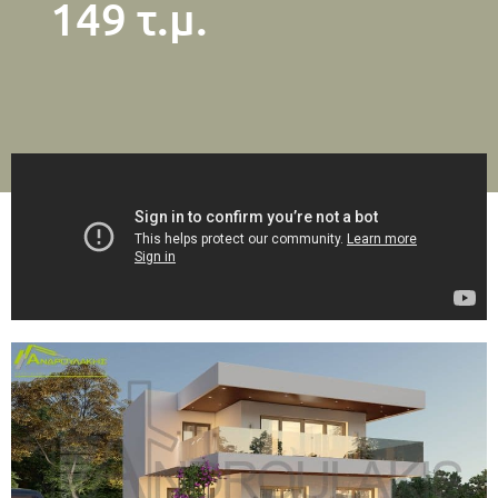
149 τ.μ.