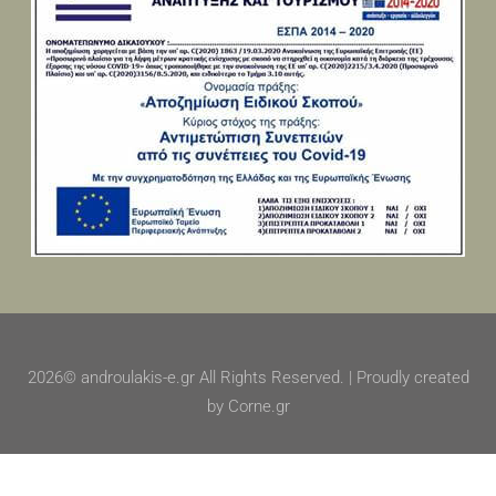
2026© androulakis-e.gr All Rights Reserved. | Proudly created
by Corne.gr