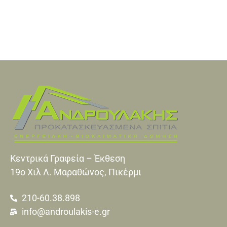
Κεντρικά Γραφεία – Έκθεση
19o Xιλ Λ. Μαραθώνος, Πικέρμι
210-60.38.898
info@androulakis-e.gr