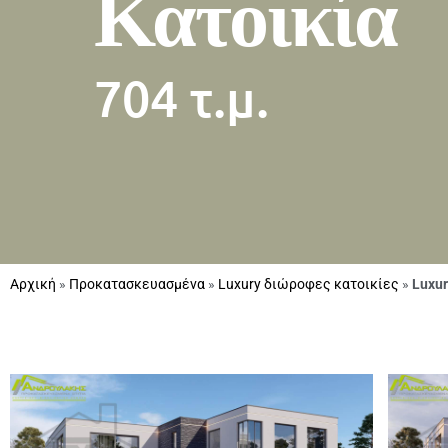
Κατοικία
704 τ.μ.
Αρχική
»
Προκατασκευασμένα
»
Luxury διώροφες κατοικίες
»
Luxur