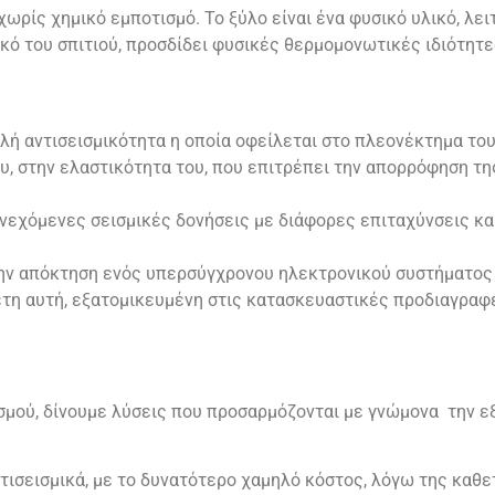
ωρίς χημικό εμποτισμό. Το ξύλο είναι ένα φυσικό υλικό, λε
κό του σπιτιού, προσδίδει φυσικές θερμομονωτικές ιδιότητ
λή αντισεισμικότητα η οποία οφείλεται στο πλεονέκτημα του
υ, στην ελαστικότητα του, που επιτρέπει την απορρόφηση τη
συνεχόμενες σεισμικές δονήσεις με διάφορες επιταχύνσεις κ
ν απόκτηση ενός υπερσύγχρονου ηλεκτρονικού συστήματος 
έτη αυτή, εξατομικευμένη στις κατασκευαστικές προδιαγραφέ
ασμού, δίνουμε λύσεις που προσαρμόζονται με γνώμονα την 
ντισεισμικά, με το δυνατότερο χαμηλό κόστος, λόγω της καθ