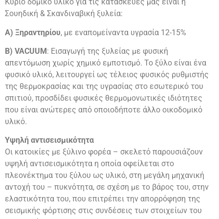
Κύριο δομικό υλικό για τις κατασκευές μας είναι η
Σουηδική & Σκανδιναβική ξυλεία:
Α) Ξηραντηρίου
, με εναπομείναντα υγρασία 12-15%
Β) VACUUM
: Εισαγωγή της ξυλείας με φυσική
απεντόμωση χωρίς χημικό εμποτισμό. Το ξύλο είναι ένα
φυσικό υλικό, λειτουργεί ως τέλειος φυσικός ρυθμιστής
της θερμοκρασίας και της υγρασίας στο εσωτερικό του
σπιτιού, προσδίδει φυσικές θερμομονωτικές ιδιότητες
που είναι ανώτερες από οποιοδήποτε άλλο οικοδομικό
υλικό.
Υψηλή αντισεισμικότητα
Οι κατοικίες με ξύλινο φορέα – σκελετό παρουσιάζουν
υψηλή αντισεισμικότητα η οποία οφείλεται στο
πλεονέκτημα του ξύλου ως υλικό, στη μεγάλη μηχανική
αντοχή του – πυκνότητα, σε σχέση με το βάρος του, στην
ελαστικότητα του, που επιτρέπει την απορρόφηση της
σεισμικής φόρτισης στις συνδέσεις των στοιχείων του