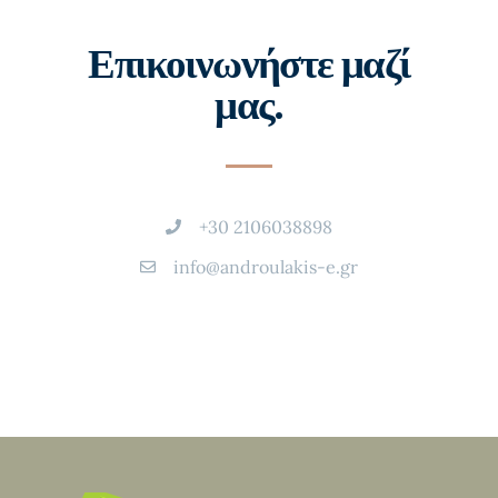
Επικοινωνήστε μαζί
μας.
+30 2106038898
info@androulakis-e.gr