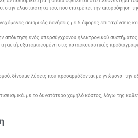
λή αντισεισμικότητα η οποία οφείλεται στο πλεονέκτημα του
υ, στην ελαστικότητα του, που επιτρέπει την απορρόφηση τη
συνεχόμενες σεισμικές δονήσεις με διάφορες επιταχύνσεις κ
ν απόκτηση ενός υπερσύγχρονου ηλεκτρονικού συστήματος 
έτη αυτή, εξατομικευμένη στις κατασκευαστικές προδιαγραφέ
ασμού, δίνουμε λύσεις που προσαρμόζονται με γνώμονα την 
ντισεισμικά, με το δυνατότερο χαμηλό κόστος, λόγω της καθ
η