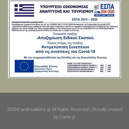
2026© androulakis-e.gr All Rights Reserved. | Proudly created
by Corne.gr