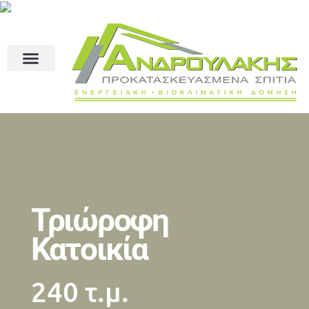
Τριώροφη
Κατοικία
240 τ.μ.