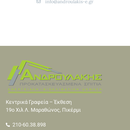
info@androulakis-e.gr
Κεντρικά Γραφεία – Έκθεση
19o Xιλ Λ. Μαραθώνος, Πικέρμι
210-60.38.898