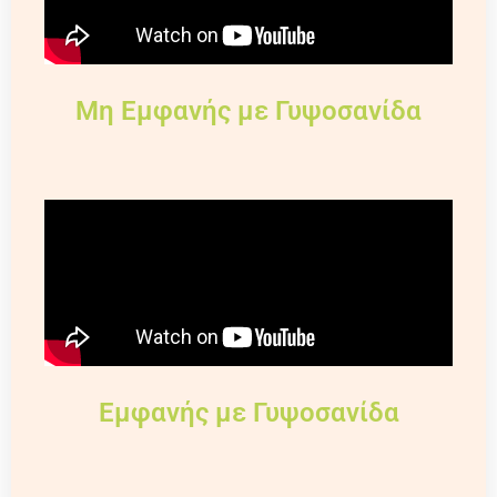
Μη Εμφανής με Γυψοσανίδα
Εμφανής με Γυψοσανίδα