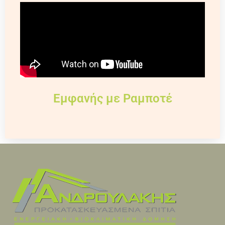
Εμφανής με Ραμποτέ