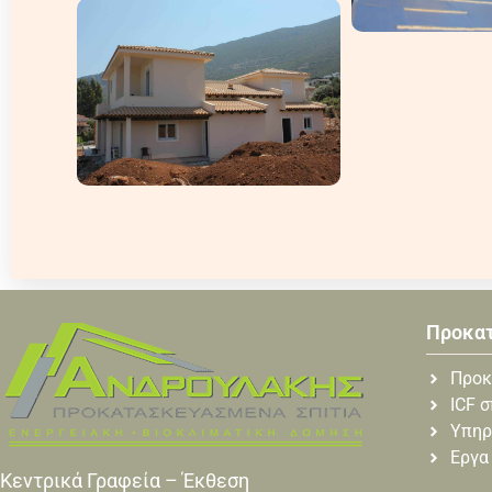
Προκα
Προκ
ICF σ
Υπηρ
Εργα
Κεντρικά Γραφεία – Έκθεση