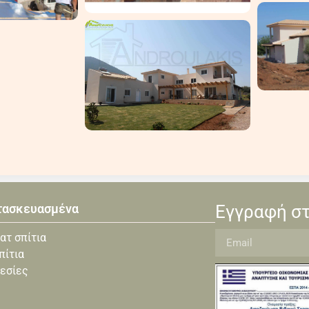
τασκευασμένα
Εγγραφή στ
ατ σπίτια
πίτια
εσίες